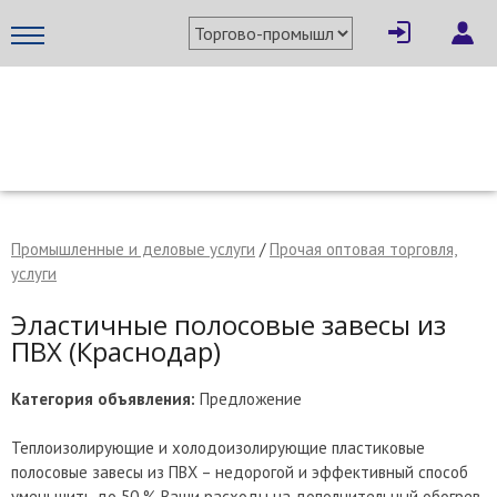
×
Написать поставщику
МЕТАПРОМ - российский торгово-промышленный портал
Промышленные и деловые услуги
/
Прочая оптовая торговля,
услуги
Эластичные полосовые завесы из
ПВХ (Краснодар)
Категория объявления:
Предложение
Теплоизолирующие и холодоизолирующие пластиковые
Отмена
Отправить сообщение
полосовые завесы из ПВХ – недорогой и эффективный способ
уменьшить до 50 % Ваши расходы на дополнительный обогрев