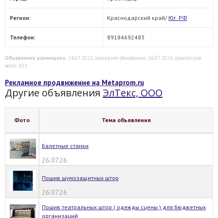
Регион:
Краснодарский край/
Юг. РФ
Телефон:
89184692483
Объявление размещено
: 24.07.2021, последнее обновление: 26.07.2026, просмотров
всего: 501.
Рекламное продвижение на Metaprom.ru
Другие объявления
ЭлТекс, ООО
Фото
Тема объявления
Балетные станки
26.07.26
Пошив шумозащитных штор
26.07.26
Пошив театральных штор ( одежды сцены ) для бюджетных
организаций