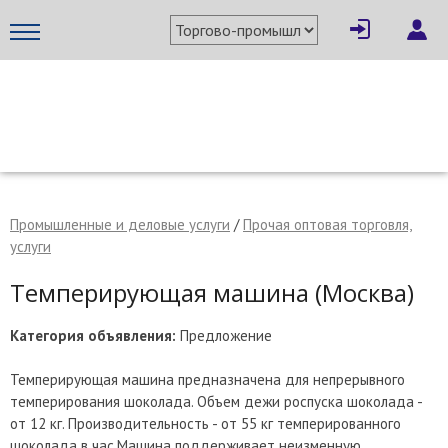
×
Написать поставщику
МЕТАПРОМ - российский торгово-промышленный портал
Промышленные и деловые услуги
/
Прочая оптовая торговля,
услуги
Темперирующая машина (Москва)
Категория объявления:
Предложение
Темперирующая машина предназначена для непрерывного
темперирования шоколада. Объем дежи роспуска шоколада -
Отмена
Отправить сообщение
от 12 кг. Производительность - от 55 кг темперированного
шоколада в час.Машина поддерживает неизменную