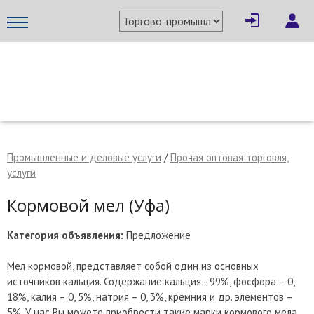
×
Написать поставщику
МЕТАПРОМ - российский торгово-промышленный портал
Промышленные и деловые услуги
/
Прочая оптовая торговля,
услуги
Кормовой мел (Уфа)
Категория объявления:
Предложение
Мел кормовой, представляет собой один из основных
источников кальция. Содержание кальция - 99%, фосфора – 0,
Отмена
Отправить сообщение
18%, калия – 0, 5%, натрия – 0, 3%, кремния и др. элементов –
5%. У нас Вы можете приобрести такие марки кормового мела,